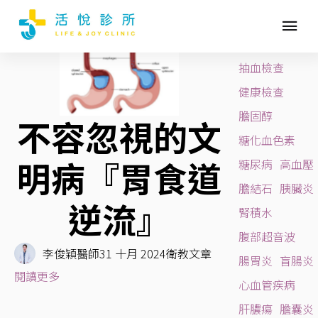
胃鏡
BLOG TAGS
活悅診所
抽血檢查
健康檢查
膽固醇
不容忽視的文
糖化血色素
明病『胃食道
糖尿病
高血壓
膽結石
胰臟炎
逆流』
腎積水
腹部超音波
李俊穎醫師
31 十月 2024
衛教文章
腸胃炎
盲腸炎
閱讀更多
心血管疾病
肝膿瘍
膽囊炎