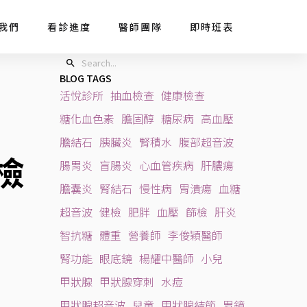
我們
看診進度
醫師團隊
即時班表
BLOG TAGS
活悅診所
抽血檢查
健康檢查
糖化血色素
膽固醇
糖尿病
高血壓
膽結石
胰臟炎
腎積水
腹部超音波
檢
腸胃炎
盲腸炎
心血管疾病
肝膿瘍
膽囊炎
腎結石
慢性病
胃潰瘍
血糖
？
超音波
健檢
肥胖
血壓
篩檢
肝炎
智抗糖
體重
營養師
李俊穎醫師
腎功能
眼底鏡
楊耀中醫師
小兒
甲狀腺
甲狀腺穿刺
水痘
甲狀腺超音波
兒童
甲狀腺結節
胃鏡