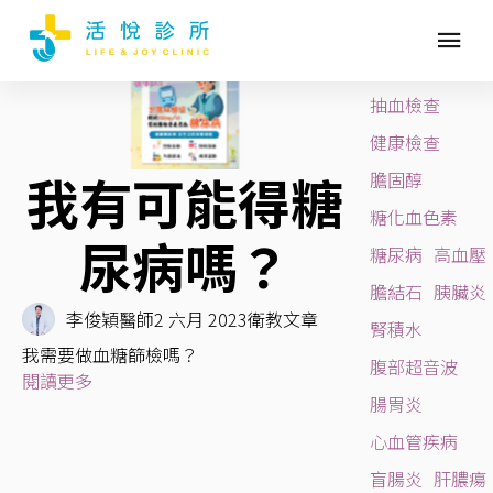
肥胖
BLOG TAGS
活悅診所
抽血檢查
健康檢查
我有可能得糖
膽固醇
糖化血色素
尿病嗎？
糖尿病
高血壓
膽結石
胰臟炎
李俊穎醫師
2 六月 2023
衛教文章
腎積水
我需要做血糖篩檢嗎？
腹部超音波
閱讀更多
腸胃炎
心血管疾病
盲腸炎
肝膿瘍