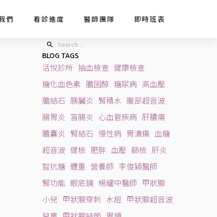
我們
看診進度
醫師團隊
即時班表
BLOG TAGS
活悅診所
抽血檢查
健康檢查
糖化血色素
膽固醇
糖尿病
高血壓
膽結石
胰臟炎
腎積水
腹部超音波
腸胃炎
盲腸炎
心血管疾病
肝膿瘍
膽囊炎
腎結石
慢性病
胃潰瘍
血糖
超音波
健檢
肥胖
血壓
篩檢
肝炎
智抗糖
體重
營養師
李俊穎醫師
腎功能
眼底鏡
楊耀中醫師
甲狀腺
小兒
甲狀腺穿刺
水痘
甲狀腺超音波
兒童
甲狀腺結節
胃鏡