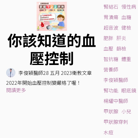
腎結石
慢性病
胃潰瘍
血糖
超音波
健檢
你該知道的血
肥胖
肝炎
血壓
篩檢
壓控制
智抗糖
體重
營養師
李俊穎醫師
28 五月 2023
衛教文章
李俊穎醫師
2022年開始血壓控制變嚴格了喔！
閱讀更多
腎功能
眼底鏡
楊耀中醫師
甲狀腺
小兒
甲狀腺穿刺
水痘