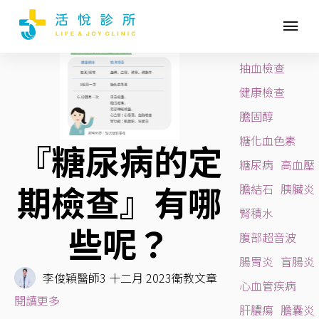
心血管疾病
BLOG TAGS
活悅診所
抽血檢查
健康檢查
膽固醇
糖化血色素
『糖尿病的定
糖尿病
高血壓
期檢查』有哪
膽結石
胰臟炎
腎積水
些呢？
腹部超音波
腸胃炎
盲腸炎
李俊穎醫師
3 十二月 2023
衛教文章
心血管疾病
閱讀更多
肝膿瘍
膽囊炎